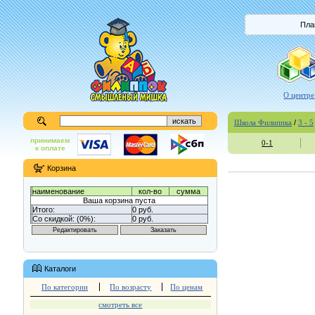
Пла
О центре
Школа Филиппка
/
3 - 5
принимаем
0-1
к оплате
Корзина
наименование
кол-во
сумма
Ваша корзина пуста
Итого:
0 руб.
Со скидкой: (0%):
0 руб.
Каталоги
По категории
По возрасту
По ценам
смотреть все