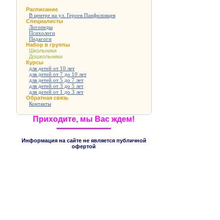
Расписание
В центре на ул. Героев Панфиловцев
Специалисты
Логопеды
Психологи
Педагоги
Набор в группы
Школьники
Дошкольники
Курсы
для детей от 10 лет
для детей от 7 до 10 лет
для детей от 5 до 7 лет
для детей от 3 до 5 лет
для детей от 1 до 3 лет
Обратная связь
Контакты
Приходите, мы Вас ждем!
Информация на сайте не является публичной
офертой