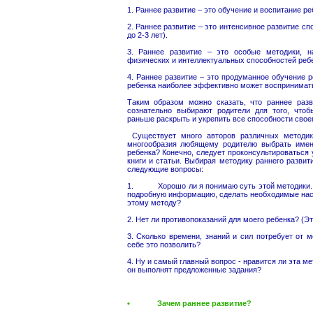
1. Раннее развитие – это обучение и воспитание реб
2. Раннее развитие – это интенсивное развитие сп
до 2-3 лет).
3. Раннее развитие – это особые методики, н
физических и интеллектуальных способностей ребе
4. Раннее развитие – это продуманное обучение ре
ребенка наиболее эффективно может воспринимат
Таким образом можно сказать, что раннее разв
сознательно выбирают родители для того, что
раньше раскрыть и укрепить все способности своег
Существует много авторов различных методик 
многообразия любящему родителю выбрать именн
ребенка? Конечно, следует проконсультироваться 
книги и статьи. Выбирая методику раннего разви
следующие вопросы:
1. Хорошо ли я понимаю суть этой методики. С
подробную информацию, сделать необходимые нас
этому методу?
2. Нет ли противопоказаний для моего ребенка? (Э
3. Сколько времени, знаний и сил потребует от 
себе это позволить?
4. Ну и самый главный вопрос - нравится ли эта м
он выполнят предложенные задания?
• Зачем раннее развитие?