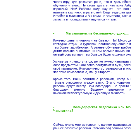
через игру, для развития речи, что в дальней
обучения чтению. Не стоит думать, что взяв Азбу
взрослый. Нет! Ребёнка надо научить его польз
называть картинки, играть с ней! Ведь ведущая дея
Играйте с малышом и Вы сами не заметите, как ч
запас, а в последствии и научится читать.
• Мы запишемся в бесплатную студию….
Конечно, деньги лишними не бывают. Но! Много д
коттеджи, отдых на курортах, платное обучение в п
тем более, зарубежных. А раннее обучение требу
детям больше внимания. И чем больше внимания 
он ещё совсем мал, тем больше будет отдача и эк
Умные дети легко учатся, им не нужно нанимать 
либо предметам. Они легко поступают в вузы, зака
своё призвание, благополучно устраиваются в жи
что тоже немаловажно, Вашу старость.
Кроме того, Ваши занятия с ребенком, когда о
тёплые отношения между вами. Эти отношения
ребёнок будет всегда Вам благодарен не просто 
благодаря именно Вашему вниманию 
высокоинтеллектуальную и духовную личность.
• Вольдорфская педагогика или Монтес
Чаплыгина?
Сейчас очень многие говорят о раннем развитии де
раннее развитие ребёнка. Обычно под ранним раз