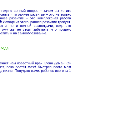
ин-единственный вопрос – зачем вы хотите
нять, что раннее развитие – это не только
аннее развитие – это комплексная работа
! Исходя из этого, раннее развитие требует
сти, но и полной самоотдачи, ведь это
 тому же, не стоит забывать, что помимо
ратить и на самообразование.
года.
ечает нам известный врач Гленн Доман. Он
т, пока растёт мозг! Быстрее всего мозг
д жизни. Посудите сами: ребенок всего за 1