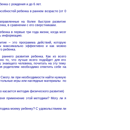
енка с рождения и до 6 лет.
особностей ребенка в раннем возрасте (от 0
аправленные на более быстрое развитие
нка, в сравнении с его сверстниками.
бенка в первые три года жизни, когда мозг
ь информацию.
итие – это программа действий, которую
бы максимально эффективно и как можно
о ребенка.
раннего развития ребенка. Как из всего
о то, что лучше всего подойдет для его
у знающего человека, почитать на эту тему
тия родителям необходимо ответить себе на
могу ли при необходимости найти нужную
тольные игры или наглядные материалы по
то касается методик физического развития)
меня применение этой методики? Могу ли я
етодика моему ребенку? С удовольствием ли