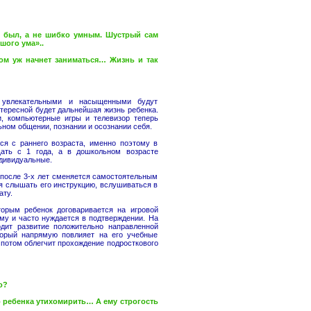
л, а не шибко умным. Шустрый сам
шого ума»..
уж начнет заниматься… Жизнь и так
 увлекательными и насыщенными будут
нтересной будет дальнейшая жизнь ребенка.
и, компьютерные игры и телевизор теперь
ьном общении, познании и осознании себя.
ся с раннего возраста, именно поэтому в
щать с 1 года, а в дошкольном возрасте
ндивидуальные.
после 3-х лет сменяется самостоятельным
я слышать его инструкцию, вслушиваться в
ату.
торым ребенок договаривается на игровой
ому и часто нуждается в подтверждении. На
дит развитие положительно направленной
торый напрямую повлияет на его учебные
а потом облегчит прохождение подросткового
о?
ребенка утихомирить… А ему строгость