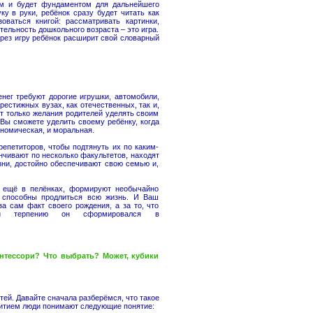
шем и будет фундаментом для дальнейшего
ку в руки, ребёнок сразу будет читать как
оваться книгой: рассматривать картинки,
тельность дошкольного возраста – это игра.
ерез игру ребёнок расширит свой словарный
енег требуют дорогие игрушки, автомобили,
рестижных вузах, как отечественных, так и,
ет только желания родителей уделять своим
Вы сможете уделить своему ребёнку, когда
ономическая, и моральная.
репетиторов, чтобы подтянуть их по каким-
нчивают по несколько факультетов, находят
зни, достойно обеспечивают свою семью и,
н ещё в пелёнках, формируют необычайно
 способны продлиться всю жизнь. И Ваш
за сам факт своего рождения, а за то, что
и терпению он сформировался в
сори? Что выбрать? Может, кубики
тей. Давайте сначала разберёмся, что такое
витием люди понимают следующие понятие: