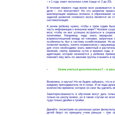
– к 1 году знает несколько слов (чаще от 2 до 20).
В течение первого года жизни мозг развивается 
деле – это впечатляет! Но это развитие происх
миелинизации нервных волокон и образования св
задачей развития головного мозга является не с
систематизация.
А зачем ребенку нужно, чтобы к трем годам был
часть информации о внешнем мире? Человек суще
мозг, чтобы он мог успешно встроиться в социу
понятиями. Например, надо знать иерархию
взаимоотношений между ее членами, запретные з
особенности, быт и систему хозяйствования. Но кр
позволит выжить, понять взаимосвязи с окружающ
для этого необходимо знать животный и растите
явления, смену времени суток и времен года, и 
адаптации, которая начинается у ребенка пример
поможет ему жить по законам группы и выжить в п
• Зачем учиться дополнительно? – в школе
Возможно, и научат! Но не будем забывать, что в к
каждому преподаватель не в силах. И не надо дума
количество времени, которое он смог бы уделить 
Заинтересованность в обучении могут дать тольк
только на школу можно, но в таком случае не искл
туда только двойки и тройки.
Давайте посмотрим на школьные уроки физкультур
детей берут по принципу «чем раньше – тем л