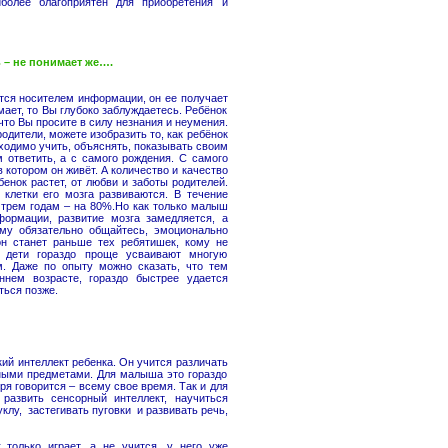
иболее благоприятен для приобретения и
– не понимает же….
ется носителем информации, он ее получает
мает, то Вы глубоко заблуждаетесь. Ребёнок
что Вы просите в силу незнания и неумения.
одители, можете изобразить то, как ребёнок
ходимо учить, объяснять, показывать своим
м ответить, а с самого рождения. С самого
котором он живёт. А количество и качество
енок растет, от любви и заботы родителей.
клетки его мозга развиваются. В течение
к трем годам – на 80%.Но как только малыш
формации, развитие мозга замедляется, а
ому обязательно общайтесь, эмоционально
н станет раньше тех ребятишек, кому не
о дети гораздо проще усваивают многую
. Даже по опыту можно сказать, что тем
ннем возрасте, гораздо быстрее удается
ться позже.
кий интеллект ребенка. Он учится различать
чными предметами. Для малыша это гораздо
ря говорится – всему свое время. Так и для
азвить сенсорный интеллект, научиться
клу, застегивать пуговки и развивать речь,
 только играет, а не учится, у него уже