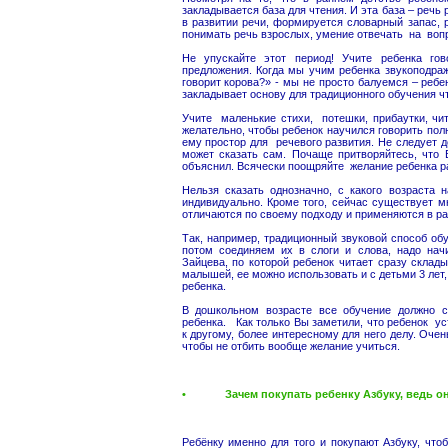
закладывается база для чтения. И эта база – речь 
в развитии речи, формируется словарный запас,
понимать речь взрослых, умение отвечать на воп
Не упускайте этот период! Учите ребенка гов
предложения. Когда мы учим ребенка звукоподраж
говорит корова?» - мы не просто балуемся – реб
закладывает основу для традиционного обучения ч
Учите маленькие стихи, потешки, прибаутки, чи
желательно, чтобы ребенок научился говорить пол
ему простор для речевого развития. Не следует 
может сказать сам. Почаще притворяйтесь, что 
объяснил. Всячески поощряйте желание ребенка р
Нельзя сказать однозначно, с какого возраста 
индивидуально. Кроме того, сейчас существует м
отличаются по своему подходу и применяются в ра
Так, например, традиционный звуковой способ об
потом соединяем их в слоги и слова, надо нач
Зайцева, по которой ребенок читает сразу скла
малышей, ее можно использовать и с детьми 3 лет,
ребенка.
В дошкольном возрасте все обучение должно с
ребенка. Как только Вы заметили, что ребенок уст
к другому, более интересному для него делу. Очен
чтобы не отбить вообще желание учиться.
• Зачем покупать ребенку Азбуку, ведь он 
Ребёнку именно для того и покупают Азбуку, что