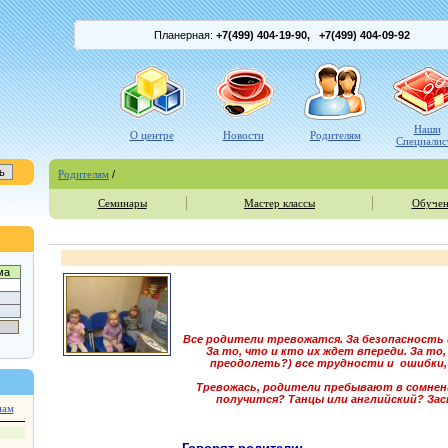
Планерная:
+7(499) 404-19-90,
+7(499) 404
-09-92
Наши
О центре
Новости
Родителям
Специалис
Родителям
/
Семинары
Мастер классы
Обучен
ма
Все родители тревожатся. За безопасность и
За то, что и кто их ждет впереди. За то
преодолеть?) все трудности и ошибки,
Тревожась, родители пребывают в сомнения
получится? Танцы или английский? За
нам