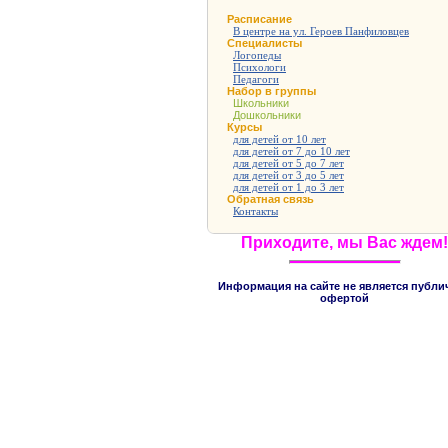
Расписание
В центре на ул. Героев Панфиловцев
Специалисты
Логопеды
Психологи
Педагоги
Набор в группы
Школьники
Дошкольники
Курсы
для детей от 10 лет
для детей от 7 до 10 лет
для детей от 5 до 7 лет
для детей от 3 до 5 лет
для детей от 1 до 3 лет
Обратная связь
Контакты
Приходите, мы Вас ждем!
Информация на сайте не является публи
офертой