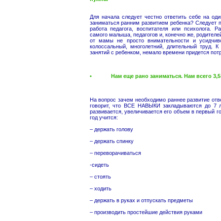
Для начала следует честно ответить себе на од
заниматься ранним развитием ребенка? Следует по
работа педагога, воспитателя или психолога. Р
самого малыша, педагогов и, конечно же, родителей
от мамы не просто внимательности и усидчиво
колоссальный, многолетний, длительный труд. К
занятий с ребенком, немало времени придется пот
• Нам еще рано заниматься. Нам всего 3,5 
На вопрос зачем необходимо раннее развитие отв
говорит, что ВСЕ НАВЫКИ закладываются до 7 ле
развивается, увеличивается его объем в первый го
год учится:
– держать голову
– держать спинку
– переворачиваться
-сидеть
– стоять
– ходить
– держать в руках и отпускать предметы
– производить простейшие действия руками