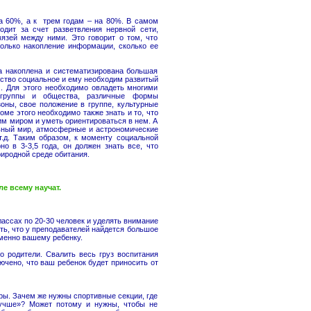
на 60%, а к трем годам – на 80%. В самом
одит за счет разветвления нервной сети,
язей между ними. Это говорит о том, что
только накопление информации, сколько ее
а накоплена и систематизирована большая
ство социальное и ему необходим развитый
м. Для этого необходимо овладеть многими
 группы и общества, различные формы
оны, свое положение в группе, культурные
оме этого необходимо также знать и то, что
им миром и уметь ориентироваться в нем. А
льный мир, атмосферные и астрономические
т.д. Таким образом, к моменту социальной
но в 3-3,5 года, он должен знать все, что
риродной среде обитания.
 всему научат.
лассах по 20-30 человек и уделять внимание
ть, что у преподавателей найдется большое
именно вашему ребенку.
о родители. Свалить весь груз воспитания
ючено, что ваш ребенок будет приносить от
ы. Зачем же нужны спортивные секции, где
учше»? Может потому и нужны, чтобы не