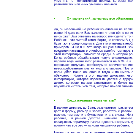
упустить тот сензитивный период, который на
развития тех или иных умений и навыков.
• Он маленький, зачем ему все объяснять 
Да, он маленький, но ребенок изначально не явля
извне. И даже если Вам кажется, что он её не пони
не сможет Вам ответить на вопрос или сделать то, 
Ребёнок – это чистый «мольберт», на котором Вы, р
будет жить среди социума. Для этого малыша необ
примером. И не в 5 лет, когда он уже сможет Ва
рождения насыщать его информацией о том мире, в 
этой информации зависит от среды, в которой реб
Когда ребенок обрабатывает новую информацию, 
первого года жизни мозг развивается на 60%, а 
перестает получать необходимое количество ин
невостребованные клетки мозга отмирают. Поэт
насыщайте Ваше общение и тогда и понимать о
объясняют. Кроме этого, научно доказано, чт
информацию, которая взрослым дается с трудом
детям, которые начали заниматься в более ра
научиться читать, чем тем, которые начали занима
• Когда начинать учить читать?
В раннем детстве, до 3 лет, развивается практичес
цвет и форму, размер и запах, работать с разли
важнее, чем выучить буквы или читать слова. Не з
ребенка, в раннем детстве намного важнее р
складывать пирамидку, пазлы, одевать и кормить ку
потому что все это — основа мышления ребенка.
Несмотря на то, что в раннем детстве ребенок