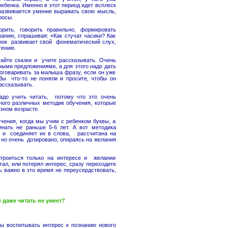
ребенка. Именно в этот период идет всплеск
 развивается умение выражать свою мысль,
росы.
орить, говорить правильно, формировать
анию, спрашивая: «Как стучат часики? Как
енок развивает свой фонематический слух,
тению.
тайте сказки и учите рассказывать. Очень
ными предложениями, а для этого надо дать
договаривать за малыша фразу, если он уже
Вы что-то не поняли и просите, чтобы он
ассказывать.
надо учить читать, потому что это очень
ного различных методик обучения, которые
зном возрасте.
учения, когда мы учим с ребенком буквы, а
инать не раньше 5-6 лет. А вот методика
ды и соединяет их в слова, рассчитана на
 но очень дозировано, опираясь на желания
троиться только на интересе и желании
ал, или потерял интерес, сразу переходите
ь важно в это время не переусердствовать,
даже читать не умеет?
бы воспитывать интерес к познанию нового