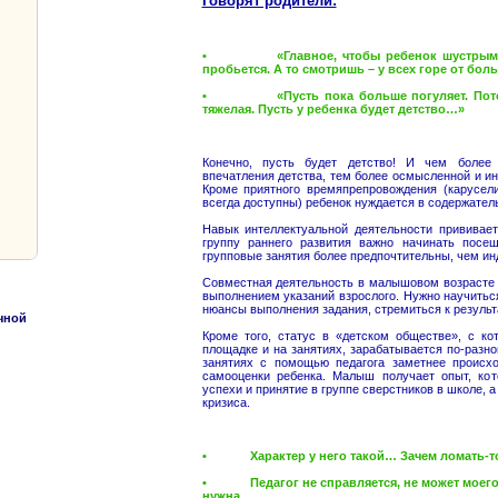
Говорят родители:
• «Главное, чтобы ребенок шустрым бы
пробьется. А то смотришь – у всех горе от боль
• «Пусть пока больше погуляет. Потом 
тяжелая. Пусть у ребенка будет детство…»
Конечно, пусть будет детство! И чем более
впечатления детства, тем более осмысленной и и
Кроме приятного времяпрепровождения (карусел
всегда доступны) ребенок нуждается в содержател
Навык интеллектуальной деятельности прививает
группу раннего развития важно начинать посе
групповые занятия более предпочтительны, чем и
Совместная деятельность в малышовом возрасте 
выполнением указаний взрослого. Нужно научитьс
нюансы выполнения задания, стремиться к результ
чной
Кроме того, статус в «детском обществе», с ко
площадке и на занятиях, зарабатывается по-разн
занятиях с помощью педагога заметнее происхо
самооценки ребенка. Малыш получает опыт, ко
успехи и принятие в группе сверстников в школе, 
кризиса.
• Характер у него такой… Зачем ломать-т
• Педагог не справляется, не может моего 
нужна.