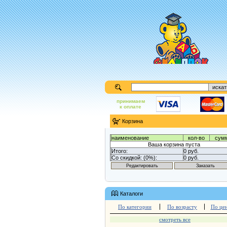
принимаем
к оплате
Корзина
наименование
кол-во
сум
Ваша корзина пуста
Итого:
0 руб.
Со скидкой: (0%):
0 руб.
Каталоги
По категории
По возрасту
По це
смотреть все