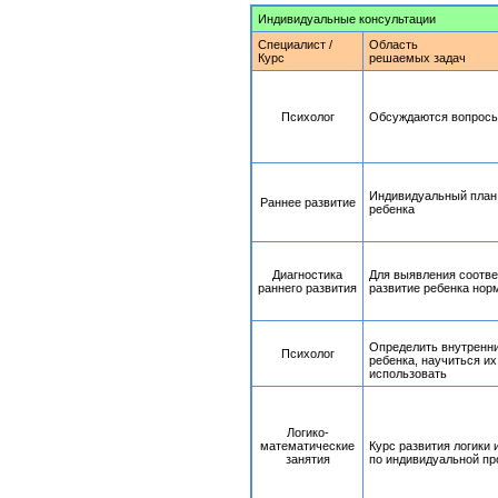
Индивидуальные консультации
Специалист /
Область
Курс
решаемых задач
Психолог
Обсуждаются вопросы
Индивидуальный план
Раннее развитие
ребенка
Диагностика
Для выявления соотве
раннего развития
развитие ребенка нор
Определить внутренн
Психолог
ребенка, научиться их
использовать
Логико-
математические
Курс развития логики
занятия
по индивидуальной п