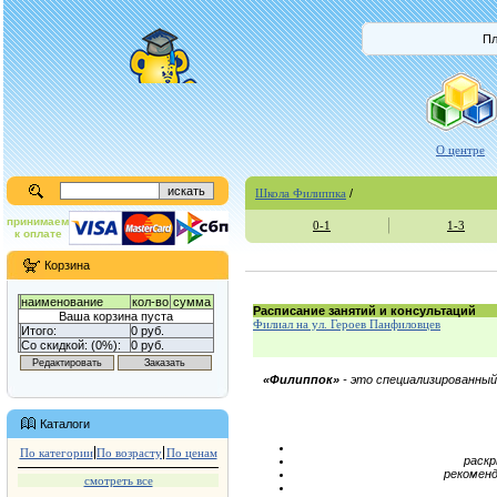
Пл
О центре
Школа Филиппка
/
принимаем
0-1
1-3
к оплате
Корзина
наименование
кол-во
сумма
Расписание занятий и консультаций
Ваша корзина пуста
Филиал на ул. Героев Панфиловцев
Итого:
0 руб.
Со скидкой: (0%):
0 руб.
«Филиппок»
- это специализированны
Каталоги
По категории
По возрасту
По ценам
раскр
рекоменд
смотреть все