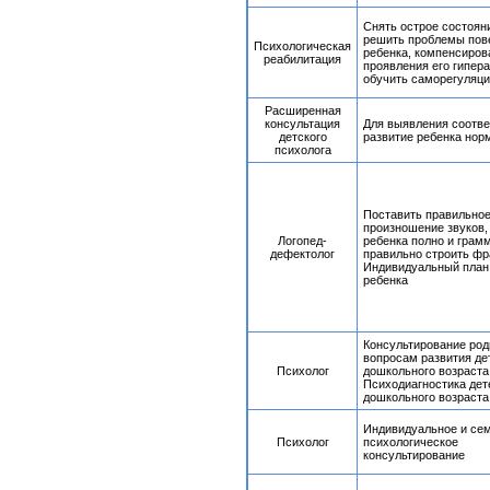
Снять острое состоян
решить проблемы пов
Психологическая
ребенка, компенсиров
реабилитация
проявления его гипера
обучить саморегуляци
Расширенная
консультация
Для выявления соотве
детского
развитие ребенка нор
психолога
Поставить правильно
произношение звуков,
Логопед-
ребенка полно и грам
дефектолог
правильно строить ф
Индивидуальный план
ребенка
Консультирование род
вопросам развития де
Психолог
дошкольного возраста
Психодиагностика дет
дошкольного возраста
Индивидуальное и се
Психолог
психологическое
консультирование