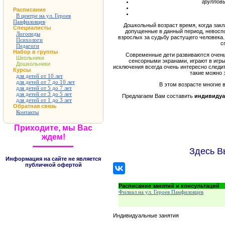
групповы
Расписание
В центре на ул. Героев
Панфиловцев
Дошкольный возраст время, когда закл
Специалисты
допущенные в данный период, невосп
Логопеды
взрослых за судьбу растущего человека
Психологи
с
Педагоги
Набор в группы
Современные дети развиваются очень
Школьники
сенсорными экранами, играют в игры
Дошкольники
исключения всегда очень интересно следить
Курсы
такие можно 
для детей от 10 лет
для детей от 7 до 10 лет
В этом возрасте многие 
для детей от 5 до 7 лет
для детей от 3 до 5 лет
Предлагаем Вам составить
индивидуа
для детей от 1 до 3 лет
Обратная связь
Контакты
Приходите, мы Вас
ждем!
Здесь В
Информация на сайте не является
публичной офертой
Расписание занятий и консультаций
Филиал на ул. Героев Панфиловцев
Индивидуальные занятия