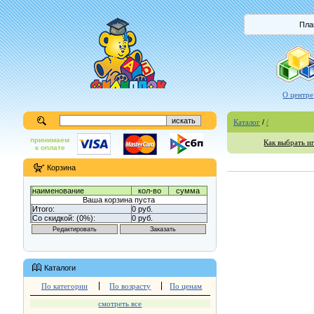
Пла
О центре
Каталог
/
/
принимаем
Как выбрать и
к оплате
Корзина
наименование
кол-во
сумма
Ваша корзина пуста
Итого:
0 руб.
Со скидкой: (0%):
0 руб.
Каталоги
По категории
По возрасту
По ценам
смотреть все