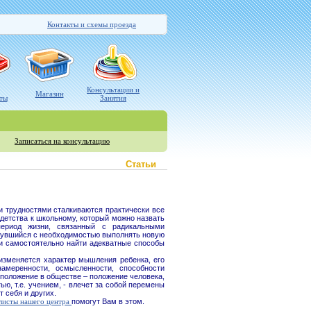
Контакты и схемы проезда
Консультации и
Магазин
ты
Занятия
Записаться на консультацию
Cтатьи
рудностями сталкиваются практически все
детства к школьному, который можно назвать
ериод жизни, связанный с радикальными
кнувшийся с необходимостью выполнять новую
ии самостоятельно найти адекватные способы
зменяется характер мышления ребенка, его
амеренности, осмысленности, способности
положение в обществе – положение человека,
ю, т.е. учением, - влечет за собой перемены
т себя и других.
листы нашего центра
помогут Вам в этом.