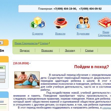
Планерная:
+7(499) 404-19-90,
+7(499) 404
-09-92
Наши
О центре
Новости
Родителям
Специалис
Наши Специалисты
/
Cтатьи
/
Педагог
Психолог
Логопед
Статьи
[10.10.2016]
-
Пойдем в поход?
ма
В начальный период обучения с определенными т
дети. Существует переходный период от дошкольного 
периодом адаптации ребенка к школе. В этот п
изменениями психологии и поведения, ребенок, стол
для себя учебную деятельность, часто не в состоян
работы.
Под воздействием новой, учебной деятельности и
внимание и память. Поведение приобретает черты произвольности, н
следовать определенным правилам, нормам поведения. Новое для ребенка 
нам
который занят общественно важной и оцениваемой обществом деятельность
в отношениях с другими детьми, со взрослыми, в том, как ребенок оценивае
В этот период необходимо поддерживать и направлять ребенка, а
специа