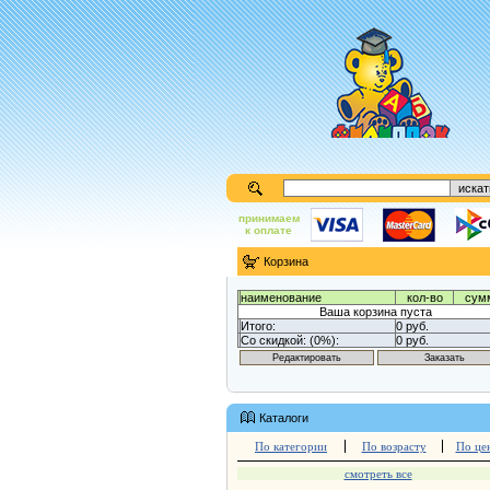
принимаем
к оплате
Корзина
наименование
кол-во
сум
Ваша корзина пуста
Итого:
0 руб.
Со скидкой: (0%):
0 руб.
Каталоги
По категории
По возрасту
По це
смотреть все