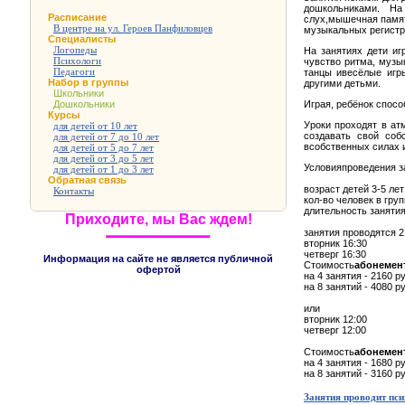
дошкольниками. На
Расписание
слух,мышечная памят
В центре на ул. Героев Панфиловцев
музыкальных регистр
Специалисты
Логопеды
На занятиях дети иг
Психологи
чувство ритма, музы
Педагоги
танцы ивесёлые игр
Набор в группы
другими детьми.
Школьники
Дошкольники
Играя, ребёнок спосо
Курсы
Уроки проходят в а
для детей от 10 лет
создавать свой соб
для детей от 7 до 10 лет
всобственных силах 
для детей от 5 до 7 лет
для детей от 3 до 5 лет
Условияпроведения з
для детей от 1 до 3 лет
Обратная связь
возраст детей 3-5 лет
Контакты
кол-во человек в груп
длительность занятия
Приходите, мы Вас ждем!
занятия проводятся 2
вторник 16:30
четверг 16:30
Информация на сайте не является публичной
Стоимость
абонемен
офертой
на 4 занятия - 2160 р
на 8 занятий - 4080 р
или
вторник 12:00
четверг 12:00
Стоимость
абонемен
на 4 занятия - 1680 р
на 8 занятий - 3160 р
Занятия проводит пси