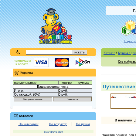
П
О центр
Каталог
/
Курсы
/
для
принимаем
Как выбрат
к оплате
Корзина
наименование
кол-во
сумма
Путешествие
Ваша корзина пуста
Итого:
0 руб.
Со скидкой: (0%):
0 руб.
Каталоги
В наличии:
д
По категории
По возрасту
По ценам
смотреть все
Занятия пением для 