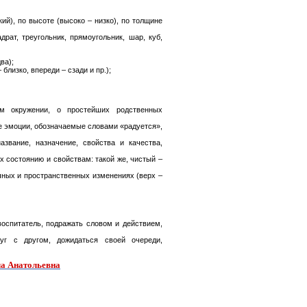
ий), по высоте (высоко – низко), по толщине
рат, треугольник, прямоугольник, шар, куб,
ва);
близко, впереди – сзади и пр.);
м окружении, о простейших родственных
е эмоции, обозначаемые словами «радуется»,
азвание, назначение, свойства и качества,
 состоянию и свойствам: такой же, чистый –
чных и пространственных изменениях (верх –
воспитатель, подражать словом и действием,
г с другом, дожидаться своей очереди,
а Анатольевна