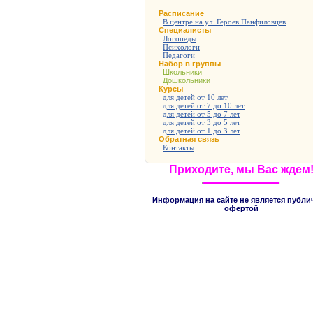
Расписание
В центре на ул. Героев Панфиловцев
Специалисты
Логопеды
Психологи
Педагоги
Набор в группы
Школьники
Дошкольники
Курсы
для детей от 10 лет
для детей от 7 до 10 лет
для детей от 5 до 7 лет
для детей от 3 до 5 лет
для детей от 1 до 3 лет
Обратная связь
Контакты
Приходите, мы Вас ждем
Информация на сайте не является публи
офертой