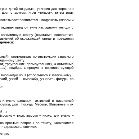
грах детей создавать условия для хорошего
друг с другом, игры «рядом», затем игры
и показывает воспитатель, подражать словом и
 отдавая предпочтение наглядному методу с
 когнитивную сферу (внимание, восприятие,
тавлений об окружающей среде и поведении
ируются:
рный); сортировать по инструкции взрослого
аданному цвету;
ат, треугольник, прямоугольник), 4 объемные
ыша»), подбирать предметы соответствующей
 пирамидку из 3 (от большого к маленькому),
изкий, узкий – широкий), узнавать фигуры по
ки
ачительно расширит активный и пассивный
Фрукты, Дом, Посуда, Мебель, Животные и их
ый…»;
(громко – тихо, высоко – низко, длительно –
 на простые вопросы по тексту, касающиеся
 – «доскажи словечко».
укцию.