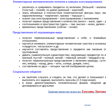
Элементарные математические понятия и навыки конструирования
различать и сравнивать предметы по величине (большой – маленьк
(толстый – тонкий), по длине (длинный – короткий)
знать объемные и плоскостные геометрические фигуры (круг, квад
параллелепипед – «кирпичик», призма – «крыша» );
освоит азы конструирования – конструирование с наложением
получит первые представления о количестве (много – мало, один – д
соотношениях в пространстве (здесь – там, высоко – низко, далеко – 
временных представлениях (сейчас – позже).
Представления об окружающем мире
получит первоначальные представления о себе, о ближайше
отношениях;
научится понимать элементарные человеческие чувства и основны
«сердится», «испугался» и др.
научится составлять представление о предмете как таковым (н
группировка)
давать сравнительную характеристику окружающих предметов по их
грязный, пустой – полный, легкий – тяжелый, мягкий – твердый и пр.
получит первоначальные представления о явлениях природы, суто
низ, вперед – назад, день – ночь, солнце, дождик, снег);
составление из двух – четырех частей изображения целое;
Социальное общение
на занятиях слушать и следить за тем, что делает и показывает 
выполнять его задания, выполнять просьбы (2-3 поручения);
в играх демонстрировать положительные формы общения дру
договариваться друзьями.
Ерохина Людмил
Занятия проводит психолог
назад