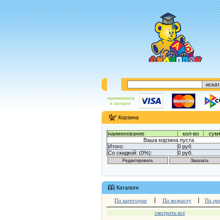
принимаем
к оплате
Корзина
наименование
кол-во
сум
Ваша корзина пуста
Итого:
0 руб.
Со скидкой: (0%):
0 руб.
Каталоги
По категории
По возрасту
По це
смотреть все