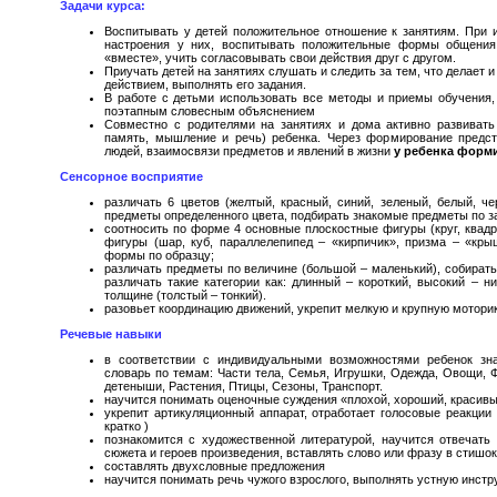
Задачи курса:
Воспитывать у детей положительное отношение к занятиям. При и
настроения у них, воспитывать положительные формы общения 
«вместе», учить согласовывать свои действия друг с другом.
Приучать детей на занятиях слушать и следить за тем, что делает 
действием, выполнять его задания.
В работе с детьми использовать все методы и приемы обучения,
поэтапным словесным объяснением
Совместно с родителями на занятиях и дома активно развивать
память, мышление и речь) ребенка. Через формирование предс
людей, взаимосвязи предметов и явлений в жизни
у ребенка форм
Сенсорное восприятие
различать 6 цветов (желтый, красный, синий, зеленый, белый, че
предметы определенного цвета, подбирать знакомые предметы по з
соотносить по форме 4 основные плоскостные фигуры (круг, квадр
фигуры (шар, куб, параллелепипед – «кирпичик», призма – «кр
формы по образцу;
различать предметы по величине (большой – маленький), собирать
различать такие категории как: длинный – короткий, высокий – н
толщине (толстый – тонкий).
разовьет координацию движений, укрепит мелкую и крупную мотори
Речевые навыки
в соответствии с индивидуальными возможностями ребенок зн
словарь по темам: Части тела, Семья, Игрушки, Одежда, Овощи, 
детеныши, Растения, Птицы, Сезоны, Транспорт.
научится понимать оценочные суждения «плохой, хороший, красив
укрепит артикуляционный аппарат, отработает голосовые реакции 
кратко )
познакомится с художественной литературой, научится отвечать
сюжета и героев произведения, вставлять слово или фразу в стишок
составлять двухсловные предложения
научится понимать речь чужого взрослого, выполнять устную инстр