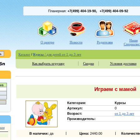
Планерная:
+7(499) 404-19-90,
+7(499) 404
-09-92
Наши
О центре
Новости
Родителям
Специалис
Каталог
/
Курсы
/
для детей от 1 до 3 лет
Как выбрать игрушку
Скидки
Условия доставки
ма
Играем с мамой
Категория:
Курсы
Артикул:
0
Возраст:
от 1 до 3 лет
Производитель:
нам
В наличии:
да
Цена:
2440.00
Количеств