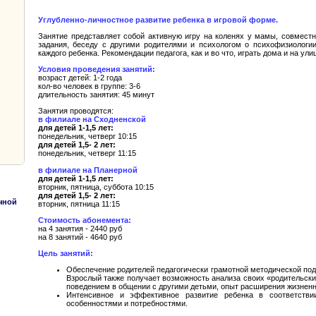
Углубленно-личностное развитие ребенка в игровой форме.
Занятие представляет собой активную игру на коленях у мамы, совместн
задания, беседу с другими родителями и психологом о психофизиологии
каждого ребенка. Рекомендации педагога, как и во что, играть дома и на ули
Условия проведения занятий:
возраст детей: 1-2 года
кол-во человек в группе: 3-6
длительность занятия: 45 минут
Занятия проводятся:
в филиале на Сходненской
для детей 1-1,5 лет:
понедельник, четверг 10:15
для детей 1,5- 2 лет:
понедельник, четверг 11:15
!
в филиале на Планерной
для детей 1-1,5 лет:
вторник, пятница, суббота 10:15
для детей 1,5- 2 лет:
чной
вторник, пятница 11:15
Стоимость абонемента:
на 4 занятия - 2440 руб
на 8 занятий - 4640 руб
Цель занятий:
Обеспечение родителей педагогически грамотной методической под
Взрослый также получает возможность анализа своих «родительск
поведением в общении с другими детьми, опыт расширения жизненно
Интенсивное и эффективное развитие ребенка в соответстви
особенностями и потребностями.