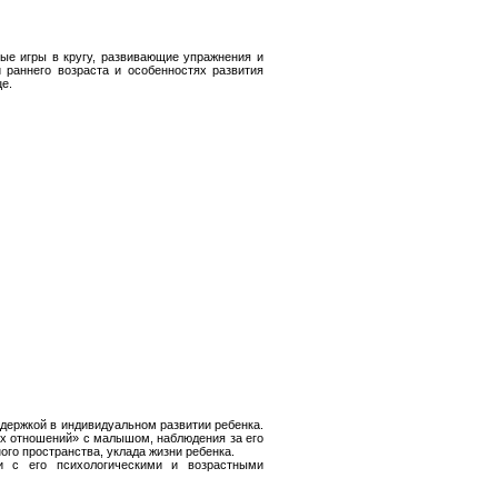
ые игры в кругу, развивающие упражнения и
 раннего возраста и особенностях развития
це.
держкой в индивидуальном развитии ребенка.
их отношений» с малышом, наблюдения за его
го пространства, уклада жизни ребенка.
и с его психологическими и возрастными