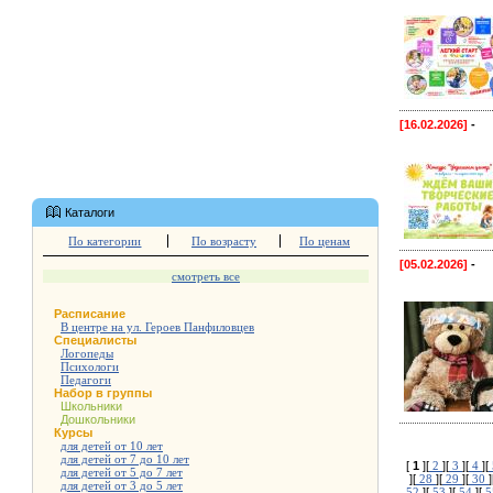
[16.02.2026]
-
Каталоги
По категории
По возрасту
По ценам
[05.02.2026]
-
смотреть все
Расписание
В центре на ул. Героев Панфиловцев
Специалисты
Логопеды
Психологи
Педагоги
Набор в группы
Школьники
Дошкольники
Курсы
для детей от 10 лет
для детей от 7 до 10 лет
[
1
][
2
][
3
][
4
][
для детей от 5 до 7 лет
][
28
][
29
][
30
]
для детей от 3 до 5 лет
52
][
53
][
54
][
5