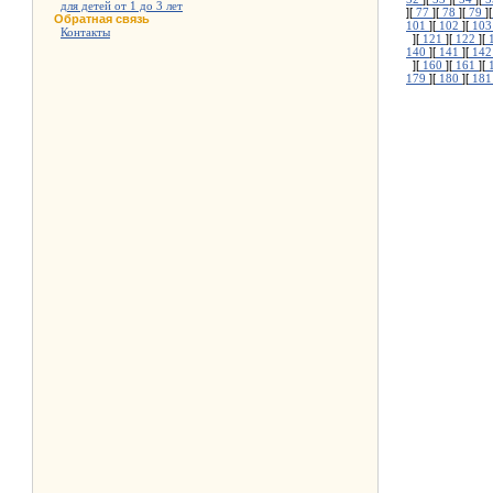
для детей от 1 до 3 лет
][
77
][
78
][
79
][
Обратная связь
101
][
102
][
10
Контакты
][
121
][
122
][
140
][
141
][
14
][
160
][
161
][
179
][
180
][
18