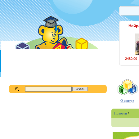
Нейр
2480.00
О центре
Новости
/